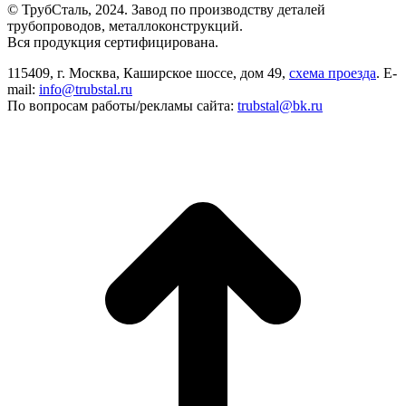
Страница
Страница
Страница
© ТрубСталь, 2024. Завод по производству деталей
WhatsApp
Telegram
Viber
трубопроводов, металлоконструкций.
открывается
открывается
открывается
Вся продукция сертифицирована.
в
в
в
115409, г. Москва, Каширское шоссе, дом 49,
схема проезда
. E-
новом
новом
новом
mail:
info@trubstal.ru
окне
окне
окне
По вопросам работы/рекламы сайта:
trubstal@bk.ru
В