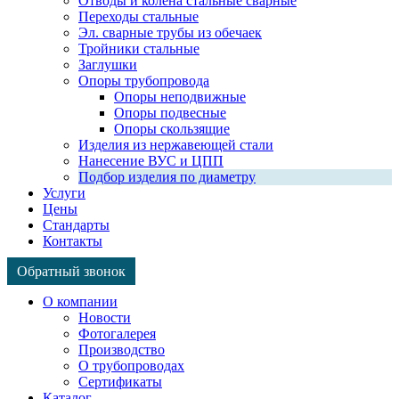
Отводы и колена стальные сварные
Переходы стальные
Эл. сварные трубы из обечаек
Тройники стальные
Заглушки
Опоры трубопровода
Опоры неподвижные
Опоры подвесные
Опоры скользящие
Изделия из нержавеющей стали
Нанесение ВУС и ЦПП
Подбор изделия по диаметру
Услуги
Цены
Стандарты
Контакты
Обратный звонок
Страница
Страница
Страница
О компании
WhatsApp
Telegram
Viber
Новости
открывается
открывается
открывается
Фотогалерея
в
в
в
Производство
новом
новом
новом
О трубопроводах
окне
окне
окне
Сертификаты
Каталог