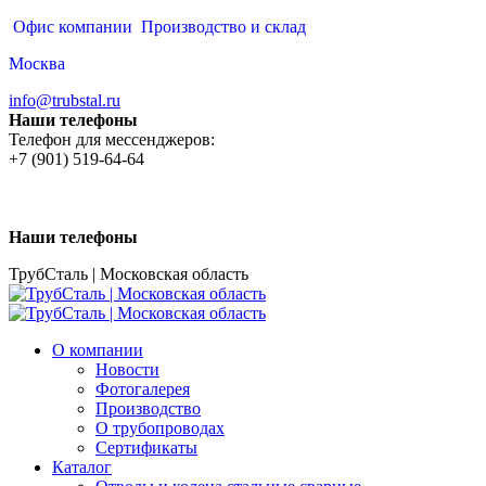
Перейти
Офис компании
Производство и склад
к
Москва
содержанию
info@trubstal.ru
Наши телефоны
Телефон для мессенджеров:
+7 (901) 519-64-64
Наши телефоны
ТрубСталь | Московская область
О компании
Новости
Фотогалерея
Производство
О трубопроводах
Сертификаты
Каталог