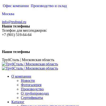
Перейти
Офис компании
Производство и склад
к
Москва
содержанию
info@trubstal.ru
Наши телефоны
Телефон для мессенджеров:
+7 (901) 519-64-64
Наши телефоны
ТрубСталь | Московская область
О компании
Новости
Фотогалерея
Производство
О трубопроводах
Сертификаты
Каталог