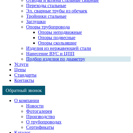
Отводы и колена стальные сварные
Переходы стальные
Эл. сварные трубы из обечаек
Тройники стальные
Заглушки
Опоры трубопровода
Опоры неподвижные
Опоры подвесные
Опоры скользящие
Изделия из нержавеющей стали
Нанесение ВУС и ЦПП
Подбор изделия по диаметру
Услуги
Цены
Стандарты
Контакты
Обратный звонок
Страница
Страница
Страница
О компании
WhatsApp
Telegram
Viber
Новости
открывается
открывается
открывается
Фотогалерея
в
в
в
Производство
новом
новом
новом
О трубопроводах
окне
окне
окне
Сертификаты
Каталог