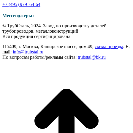
+7 (495) 979–64-64
Мессенджеры:
Страница
Страница
Страница
© ТрубСталь, 2024. Завод по производству деталей
WhatsApp
Telegram
Viber
трубопроводов, металлоконструкций.
открывается
открывается
открывается
Вся продукция сертифицирована.
в
в
в
115409, г. Москва, Каширское шоссе, дом 49,
схема проезда
. E-
новом
новом
новом
mail:
info@trubstal.ru
окне
окне
окне
По вопросам работы/рекламы сайта:
trubstal@bk.ru
В