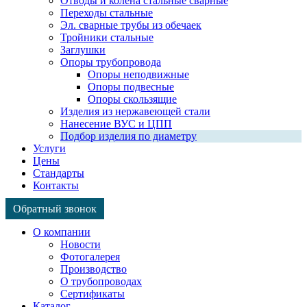
Отводы и колена стальные сварные
Переходы стальные
Эл. сварные трубы из обечаек
Тройники стальные
Заглушки
Опоры трубопровода
Опоры неподвижные
Опоры подвесные
Опоры скользящие
Изделия из нержавеющей стали
Нанесение ВУС и ЦПП
Подбор изделия по диаметру
Услуги
Цены
Стандарты
Контакты
Обратный звонок
Страница
Страница
Страница
О компании
WhatsApp
Telegram
Viber
Новости
открывается
открывается
открывается
Фотогалерея
в
в
в
Производство
новом
новом
новом
О трубопроводах
окне
окне
окне
Сертификаты
Каталог