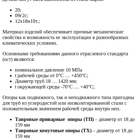
20;
09г2с;
12х18н10т.;
Материал изделий обеспечивает прочные механические
свойства и возможность ее эксплуатации в разнообразных
климатических условиях.
Основными требованиями данного отраслевого стандарта
(ост) являются:
номинальное давление 10 МПа
t рабочей среды от 0°С … +450°С;
Диаметр труб 18 … 1420 мм;
t окружающей среды -70°С … +40°С;
Опоры как подвижного, так и неподвижного типа пригодны
для труб из углеродистой или низколегированной стали с
положительным значением рабочей среды внутри них.
Тавровые приварные опоры (ТП)
– диаметр от 18 до
159 мм
Тавровые хомутовые опоры (ТХ)
– диаметр от 18 до
159 мм