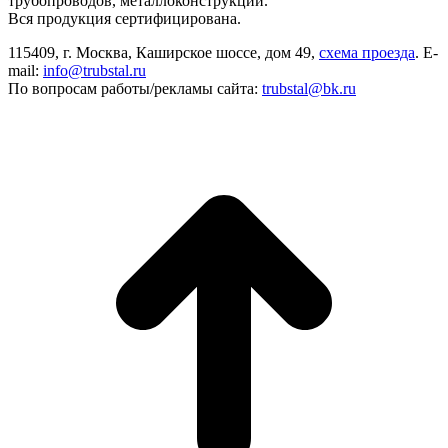
трубопроводов, металлоконструкций.
открывается
открывается
открывается
Вся продукция сертифицирована.
в
в
в
115409, г. Москва, Каширское шоссе, дом 49,
схема проезда
. E-
новом
новом
новом
mail:
info@trubstal.ru
окне
окне
окне
По вопросам работы/рекламы сайта:
trubstal@bk.ru
В