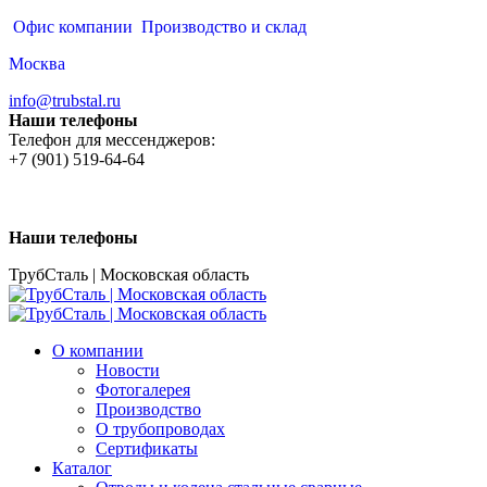
Перейти
Офис компании
Производство и склад
к
Москва
содержанию
info@trubstal.ru
Наши телефоны
Телефон для мессенджеров:
+7 (901) 519-64-64
Наши телефоны
ТрубСталь | Московская область
О компании
Новости
Фотогалерея
Производство
О трубопроводах
Сертификаты
Каталог