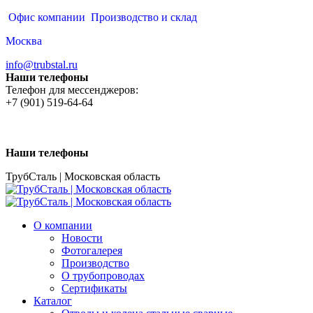
Перейти
Офис компании
Производство и склад
к
Москва
содержанию
info@trubstal.ru
Наши телефоны
Телефон для мессенджеров:
+7 (901) 519-64-64
Наши телефоны
ТрубСталь | Московская область
О компании
Новости
Фотогалерея
Производство
О трубопроводах
Сертификаты
Каталог