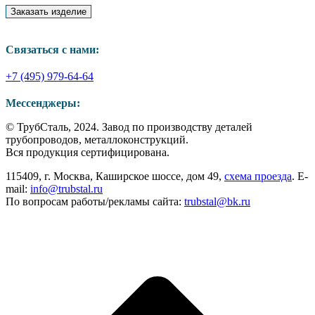
Связаться с нами:
+7 (495) 979-64-64
Мессенджеры:
Страница
Страница
Страница
© ТрубСталь, 2024. Завод по производству деталей
WhatsApp
Telegram
Viber
трубопроводов, металлоконструкций.
открывается
открывается
открывается
Вся продукция сертифицирована.
в
в
в
115409, г. Москва, Каширское шоссе, дом 49,
схема проезда
. E-
новом
новом
новом
mail:
info@trubstal.ru
окне
окне
окне
По вопросам работы/рекламы сайта:
trubstal@bk.ru
В