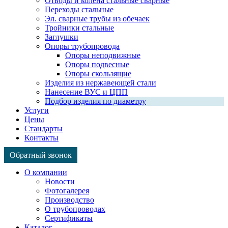
Отводы и колена стальные сварные
Переходы стальные
Эл. сварные трубы из обечаек
Тройники стальные
Заглушки
Опоры трубопровода
Опоры неподвижные
Опоры подвесные
Опоры скользящие
Изделия из нержавеющей стали
Нанесение ВУС и ЦПП
Подбор изделия по диаметру
Услуги
Цены
Стандарты
Контакты
Обратный звонок
Страница
Страница
Страница
О компании
WhatsApp
Telegram
Viber
Новости
открывается
открывается
открывается
Фотогалерея
в
в
в
Производство
новом
новом
новом
О трубопроводах
окне
окне
окне
Сертификаты
Каталог